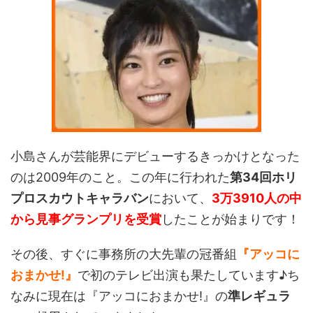
小島さんが芸能界にデビューするきっかけとなった
のは2009年のこと。この年に行われた
第34回ホリ
プロスカウトキャラバン
において、
3万3910人の中
から見事グランプリを受賞
したことが始まりです！
その後、すぐに事務所の大先輩の冠番組
『アッコに
おまかせ!』
で初のテレビ出演も果たしています♪ち
なみに現在は『アッコにおまかせ!』の
準レギュラ