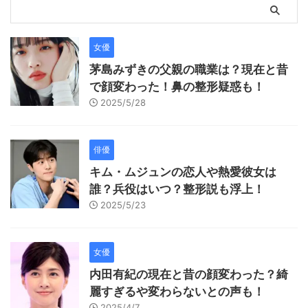
女優
茅島みずきの父親の職業は？現在と昔
で顔変わった！鼻の整形疑惑も！
2025/5/28
俳優
キム・ムジュンの恋人や熱愛彼女は
誰？兵役はいつ？整形説も浮上！
2025/5/23
女優
内田有紀の現在と昔の顔変わった？綺
麗すぎるや変わらないとの声も！
2025/4/7