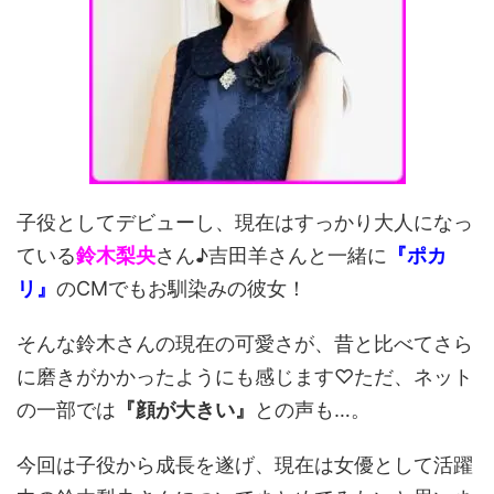
子役としてデビューし、現在はすっかり大人になっ
ている
鈴木梨央
さん♪吉田羊さんと一緒に
『ポカ
リ』
のCMでもお馴染みの彼女！
そんな鈴木さんの現在の可愛さが、昔と比べてさら
に磨きがかかったようにも感じます♡ただ、ネット
の一部では
『顔が大きい』
との声も…。
今回は子役から成長を遂げ、現在は女優として活躍