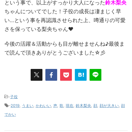
という事で、以上がすっかり大人になった
鈴木梨央
ちゃんについてでした！子役の成長は凄まじく早
い…という事を再認識させられた上、噂通りの可愛
さを保っている梨央ちゃん♥
今後の活躍＆活動からも目が離せませんね♪最後ま
で読んで頂きありがとうございました☆彡
-
子役
-
2019
,
うまい
,
かわいい
,
声
,
歌
,
現在
,
鈴木梨央
,
顔
,
顔が大きい
,
顔
でかい