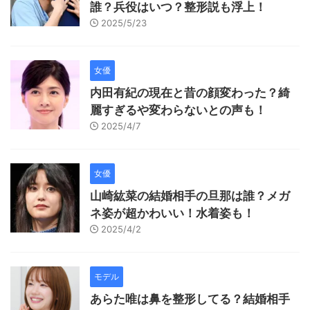
誰？兵役はいつ？整形説も浮上！
2025/5/23
女優
内田有紀の現在と昔の顔変わった？綺
麗すぎるや変わらないとの声も！
2025/4/7
女優
山崎紘菜の結婚相手の旦那は誰？メガ
ネ姿が超かわいい！水着姿も！
2025/4/2
モデル
あらた唯は鼻を整形してる？結婚相手