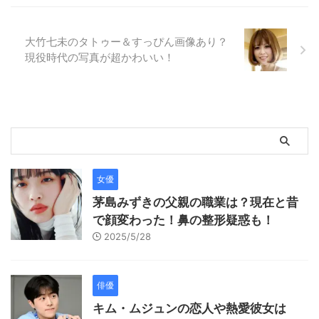
大竹七未のタトゥー＆すっぴん画像あり？
現役時代の写真が超かわいい！
女優
茅島みずきの父親の職業は？現在と昔
で顔変わった！鼻の整形疑惑も！
2025/5/28
俳優
キム・ムジュンの恋人や熱愛彼女は