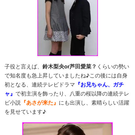
子役と言えば、
鈴木梨央or芦田愛菜？
くらいの勢い
で知名度も急上昇していましたね♪この後には自身
初となる、連続テレビドラマ
『お兄ちゃん、ガチ
ャ』
で初主演を飾ったり、八重の桜以降の連続テレ
ビ小説
『あさが来た』
にも出演し、素晴らしい活躍
を見せています♪