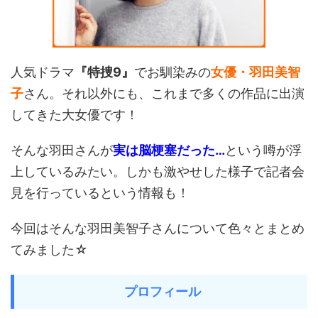
人気ドラマ
『特捜9』
でお馴染みの
女優・羽田美智
子
さん。それ以外にも、これまで多くの作品に出演
してきた大女優です！
そんな羽田さんが
実は脳梗塞だった…
という噂が浮
上しているみたい。しかも激やせした様子で記者会
見を行っているという情報も！
今回はそんな羽田美智子さんについて色々とまとめ
てみました☆
プロフィール