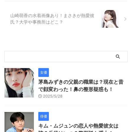
山崎萌香の水着画像あり！まさきが熱愛彼
氏？大学や事務所はどこ？
女優
茅島みずきの父親の職業は？現在と昔
で顔変わった！鼻の整形疑惑も！
2025/5/28
俳優
キム・ムジュンの恋人や熱愛彼女は