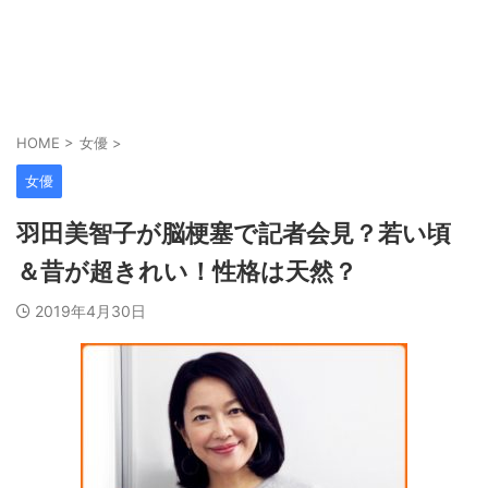
HOME
>
女優
>
女優
羽田美智子が脳梗塞で記者会見？若い頃
＆昔が超きれい！性格は天然？
2019年4月30日