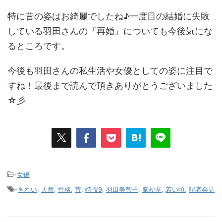
特に昔の姿はお綺麗でしたね♪一度目の結婚に失敗
している羽田さんの『再婚』についても今後気にな
るところです。
今後も羽田さんの私生活や女優としての姿に注目で
すね！最後まで読んで頂きありがとうございました
☆彡
-
女優
-
きれい
,
天然
,
性格
,
昔
,
特捜9
,
羽田美智子
,
脳梗塞
,
若い頃
,
記者会見