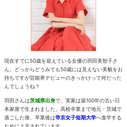
現在すでに50歳を迎えている女優の羽田美智子さ
ん。どっからどうみても50歳には見えない美貌をお
持ちですが芸能界デビューのきっかけって何だった
んでしょうね？
羽田さんは
茨城県出身
で、実家は築100年の古い日
本家屋で生まれました。高校卒業まで地元・茨城で
過ごした後、卒業後は
帝京女子短期大学
へ進学する
ために上京されています。