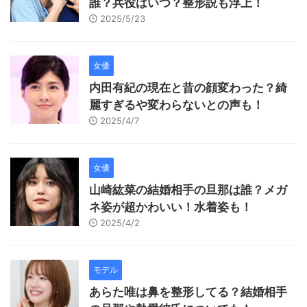
誰？兵役はいつ？整形説も浮上！
2025/5/23
女優
内田有紀の現在と昔の顔変わった？綺
麗すぎるや変わらないとの声も！
2025/4/7
女優
山崎紘菜の結婚相手の旦那は誰？メガ
ネ姿が超かわいい！水着姿も！
2025/4/2
モデル
あらた唯は鼻を整形してる？結婚相手