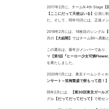
2017年2月に、チームN 4th Stage
【
【ここにだって天使はいる】
公演に初
た。そして、同年10月には、正規メ
2018年2月には、18枚目のシングル
【
月の
【大組閣】
ではチームBⅡへ異動
この選出は、最年少メンバーであり、
マ
【第1話『ヒーロー少女可憐Flowe
を果たしました。
2020年1月には、東京ドームシティ
ンサート～笑梅繁盛で餅もって恋！】
同年2月には、
【第30回東京ガールズ
グル
【だってだってだって】
で初セン