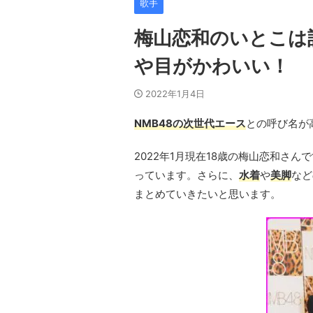
歌手
梅山恋和のいとこは
や目がかわいい！
2022年1月4日
NMB48の次世代エース
との呼び名が
2022年1月現在18歳の梅山恋和さん
っています。さらに、
水着
や
美脚
など
まとめていきたいと思います。