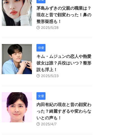
茅島みずきの父親の職業は？
現在と昔で顔変わった！鼻の
整形疑惑も！
2025/5/28
俳優
キム・ムジュンの恋人や熱愛
彼女は誰？兵役はいつ？整形
説も浮上！
2025/5/23
女優
内田有紀の現在と昔の顔変わ
った？綺麗すぎるや変わらな
いとの声も！
2025/4/7