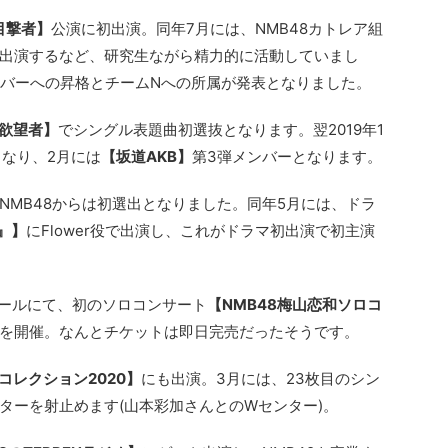
目撃者】
公演に初出演。同年7月には、NMB48カトレア組
出演するなど、研究生ながら精力的に活動していまし
ンバーへの昇格とチームNへの所属が発表となりました。
欲望者】
でシングル表題曲初選抜となります。翌2019年1
となり、2月には
【坂道AKB】
第3弾メンバーとなります。
NMB48からは初選出となりました。同年5月には、ドラ
r』】
にFlower役で出演し、これがドラマ初出演で初主演
ホールにて、初のソロコンサート
【NMB48梅山恋和ソロコ
を開催。なんとチケットは即日完売だったそうです。
コレクション2020】
にも出演。3月には、23枚目のシン
ターを射止めます(山本彩加さんとのWセンター)。