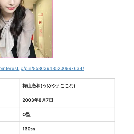
.pinterest.jp/pin/858639485200997634/
梅山恋和(うめやまここな)
2003年8月7日
O型
160㎝