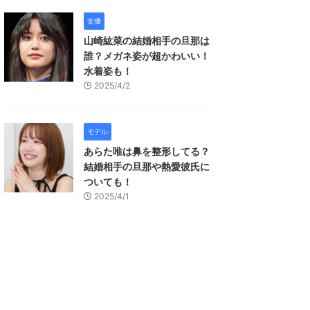
女優
山崎紘菜の結婚相手の旦那は
誰？メガネ姿が超かわいい！
水着姿も！
2025/4/2
モデル
あらた唯は鼻を整形してる？
結婚相手の旦那や熱愛彼氏に
ついても！
2025/4/1