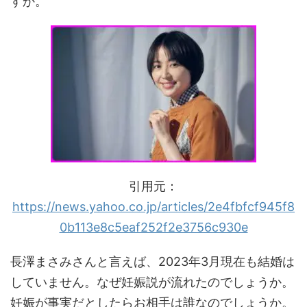
すか。
引用元：
https://news.yahoo.co.jp/articles/2e4fbfcf945f8
0b113e8c5eaf252f2e3756c930e
長澤まさみさんと言えば、2023年3月現在も結婚は
していません。なぜ妊娠説が流れたのでしょうか。
妊娠が事実だとしたらお相手は誰なのでしょうか。