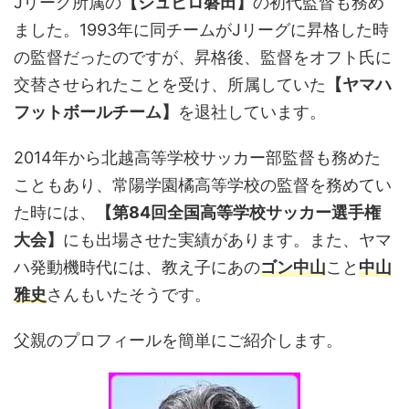
Jリーグ所属の
【ジュビロ磐田】
の初代監督も務め
ました。1993年に同チームがJリーグに昇格した時
の監督だったのですが、昇格後、監督をオフト氏に
交替させられたことを受け、所属していた
【ヤマハ
フットボールチーム】
を退社しています。
2014年から北越高等学校サッカー部監督も務めた
こともあり、常陽学園橘高等学校の監督を務めてい
た時には、
【第84回全国高等学校サッカー選手権
大会】
にも出場させた実績があります。また、ヤマ
ハ発動機時代には、教え子にあの
ゴン中山
こと
中山
雅史
さんもいたそうです。
父親のプロフィールを簡単にご紹介します。