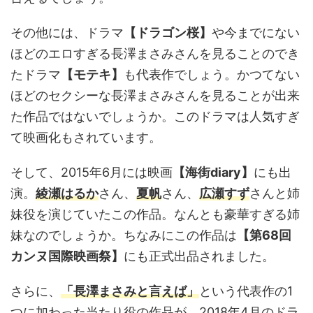
その他には、ドラマ
【ドラゴン桜】
や今までにない
ほどのエロすぎる長澤まさみさんを見ることのでき
たドラマ
【モテキ】
も代表作でしょう。かつてない
ほどのセクシーな長澤まさみさんを見ることが出来
た作品ではないでしょうか。このドラマは人気すぎ
て映画化もされています。
そして、2015年6月には映画
【海街diary】
にも出
演。
綾瀬はるか
さん、
夏帆
さん、
広瀬すず
さんと姉
妹役を演じていたこの作品。なんとも豪華すぎる姉
妹なのでしょうか。ちなみにこの作品は
【第68回
カンヌ国際映画祭】
にも正式出品されました。
さらに、
「長澤まさみと言えば」
という代表作の1
つに加わった当たり役の作品が、2018年4月のドラ