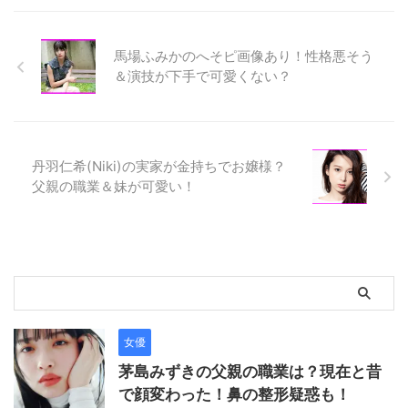
馬場ふみかのへそピ画像あり！性格悪そう
＆演技が下手で可愛くない？
丹羽仁希(Niki)の実家が金持ちでお嬢様？
父親の職業＆妹が可愛い！
女優
茅島みずきの父親の職業は？現在と昔
で顔変わった！鼻の整形疑惑も！