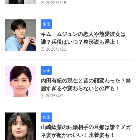
2025/5/28
俳優
キム・ムジュンの恋人や熱愛彼女は
誰？兵役はいつ？整形説も浮上！
2025/5/23
女優
内田有紀の現在と昔の顔変わった？綺
麗すぎるや変わらないとの声も！
2025/4/7
女優
山崎紘菜の結婚相手の旦那は誰？メガ
ネ姿が超かわいい！水着姿も！