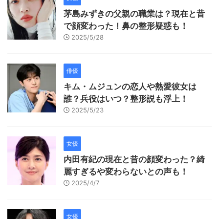
茅島みずきの父親の職業は？現在と昔
で顔変わった！鼻の整形疑惑も！
2025/5/28
俳優
キム・ムジュンの恋人や熱愛彼女は
誰？兵役はいつ？整形説も浮上！
2025/5/23
女優
内田有紀の現在と昔の顔変わった？綺
麗すぎるや変わらないとの声も！
2025/4/7
女優