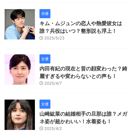
俳優
キム・ムジュンの恋人や熱愛彼女は
誰？兵役はいつ？整形説も浮上！
2025/5/23
女優
内田有紀の現在と昔の顔変わった？綺
麗すぎるや変わらないとの声も！
2025/4/7
女優
山崎紘菜の結婚相手の旦那は誰？メガ
ネ姿が超かわいい！水着姿も！
2025/4/2