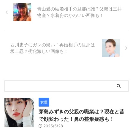
青山愛の結婚相手の旦那は誰？父親は三井
物産？水着姿のかわいい画像も！
西川史子にガンの疑い！再婚相手の旦那は
坂上忍？劣化激しい画像も！
女優
茅島みずきの父親の職業は？現在と昔
で顔変わった！鼻の整形疑惑も！
2025/5/28