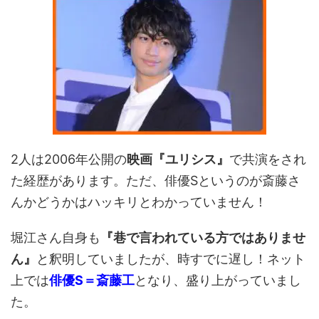
2人は2006年公開の
映画『ユリシス』
で共演をされ
た経歴があります。ただ、俳優Sというのが斎藤さ
んかどうかはハッキリとわかっていません！
堀江さん自身も
『巷で言われている方ではありませ
ん』
と釈明していましたが、時すでに遅し！ネット
上では
俳優S＝斎藤工
となり、盛り上がっていまし
た。