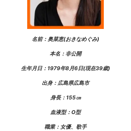
名前：奥菜恵(おきなめぐみ)
本名：非公開
生年月日：1979年8月6日(現在39歳)
出身：広島県広島市
身長：155㎝
血液型：O型
職業：女優、歌手