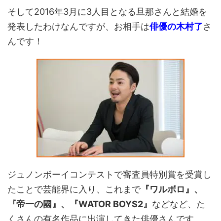
そして2016年3月に3人目となる旦那さんと結婚を
発表したわけなんですが、お相手は
俳優の木村了
さ
んです！
ジュノンボーイコンテストで審査員特別賞を受賞し
たことで芸能界に入り、これまで
『ワルボロ』、
『帝一の國』、『WATOR BOYS2』
などなど、た
くさんの有名作品に出演してきた俳優さんです。