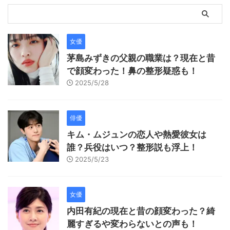
女優
茅島みずきの父親の職業は？現在と昔
で顔変わった！鼻の整形疑惑も！
2025/5/28
俳優
キム・ムジュンの恋人や熱愛彼女は
誰？兵役はいつ？整形説も浮上！
2025/5/23
女優
内田有紀の現在と昔の顔変わった？綺
麗すぎるや変わらないとの声も！