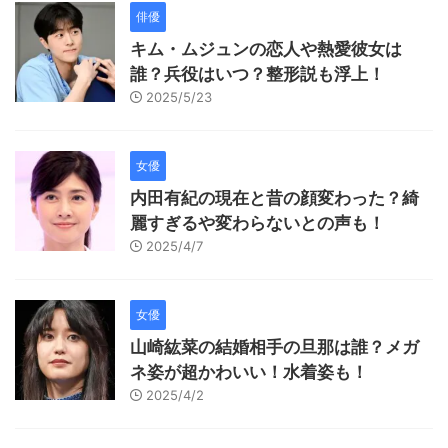
俳優
キム・ムジュンの恋人や熱愛彼女は
誰？兵役はいつ？整形説も浮上！
2025/5/23
女優
内田有紀の現在と昔の顔変わった？綺
麗すぎるや変わらないとの声も！
2025/4/7
女優
山崎紘菜の結婚相手の旦那は誰？メガ
ネ姿が超かわいい！水着姿も！
2025/4/2