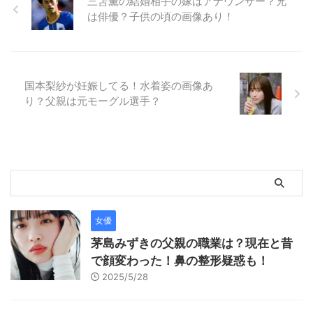
三笘薫の結婚相手の嫁はアナウンサー？兄
は俳優？子供の頃の画像あり！
国本梨紗が妊娠してる！水着姿の画像あ
り？父親は元モーグル選手？
女優
茅島みずきの父親の職業は？現在と昔
で顔変わった！鼻の整形疑惑も！
2025/5/28