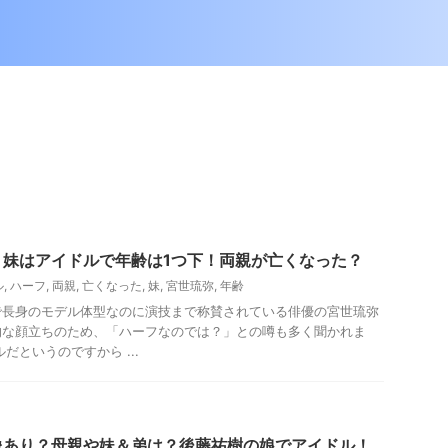
？妹はアイドルで年齢は1つ下！両親が亡くなった？
ル
,
ハーフ
,
両親
,
亡くなった
,
妹
,
宮世琉弥
,
年齢
で長身のモデル体型なのに演技まで称賛されている俳優の宮世琉弥
的な顔立ちのため、「ハーフなのでは？」との噂も多く聞かれま
だというのですから ...
像あり？母親や妹＆弟は？後藤祐樹の娘でアイドル！