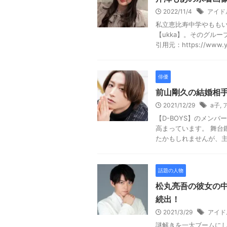
2022/11/4
アイド
私立恵比寿中学やもも
【ukka】。そのグル
引用元：https://www.yos
俳優
前山剛久の結婚相
2021/12/29
a子
,
【D-BOYS】のメン
高まっています。 舞台
たかもしれませんが、主演
話題の人物
松丸亮吾の彼女の中
続出！
2021/3/29
アイド
謎解きを一大ブームに