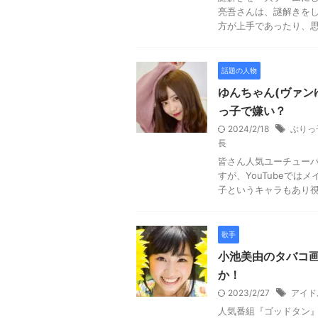
亮吾さんは、謎解きを
方が上手であったり、思わ
話題の人物
ゆんちゃん(ヴァン
っ子で嫌い？
2024/2/18
ぶりっ
長
皆さん人気ユーチューバ
すが、YouTubeで
子というキャラもあり視聴
歌手
小池美由のタバコ
か！
2023/2/27
アイド
人気番組『ゴッドタン』