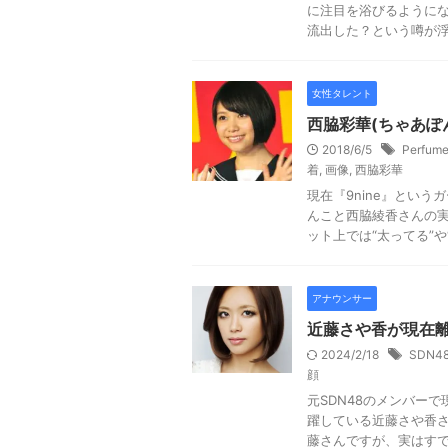
に注目を浴びるようにな
流出した？という噂が浮上
女性タレント
西脇彩華(ちゃあぽ
2018/6/5
Perfum
着
,
画像
,
西脇彩華
現在『9nine』という
んこと西脇綾香さんの実
ット上では“太ってる”や“可
アナウンサー
近藤さや香が現在
2024/2/18
SDN4
顔
元SDN48のメンバー
躍している近藤さや香さ
藤さんですが、実はすでに