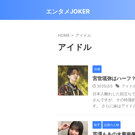
エンタメJOKER
HOME
>
アイドル
アイドル
俳優
宮世琉弥はハーフ
2025/2/3
アイド
日本人離れした顔立ち
さんですが、その特徴
す。 さらに妹はアイドル
歌手
話題の人物
芹澤もあの水着画