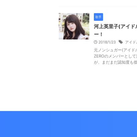
歌手
河上英里子(アイド
ー！
2018/1/23
アイド
元ノンシュガー(アイド
ZEROのメンバーとし
が、まだまだ認知度も低い