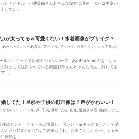
ったアイドル・小池美由さん♪ そんな彼女に現在、タバコ画像が
してい ...
ん)が太ってる＆可愛くない！水着画像がブサイク？
e
,
あーちゃん
,
ちゃあぽん
,
アイドル
,
ブサイク
,
可愛くない
,
太ってる
,
水
ガールズユニットで活躍中のメンバーで、あのPerfumeのあ～ちゃ
の妹として注目されている西脇彩華さん♪ そんな彼女に対してネ
 ...
離婚してた！旦那や子供の顔画像は？声がかわいい！
8
,
かわいい
,
アイドル
,
声
,
子供
,
旦那
,
現在
,
画像
,
近藤さや香
,
離婚してた
,
で現在はセント・フォースに所属し、タレント＆キャスターとして活
ん♪ さらに2015年にはご結婚もされ、お子さんもいらっしゃる近
離婚を ...