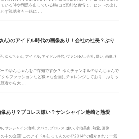
している時や問題を出している時には真剣な表情で、ヒントの出し
ず視聴者も一緒に ...
ゆん)のアイドル時代の画像あり！会社の社長？ぶり
子
,
ゆんちゃん
,
アイドル
,
アイドル時代
,
ヴァンゆん
,
会社
,
嫌い
,
画像
,
社
ーのゆんちゃんをご存知ですか？ ゆんチャンネルのゆんちゃんで
はメイクやファッションなど様々な企画にチャレンジしており、ぶりっ
者から大 ...
画像あり？プロレス嫌い？サンシャイン池崎と熱愛
ル
,
サンシャイン池崎
,
タバコ
,
プロレス
,
嫌い
,
小池美由
,
熱愛
,
画像
の中の企画“このアイドル知ってんのか!?2014”で紹介されて一気