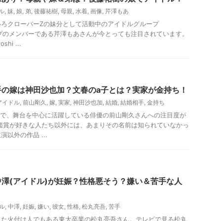
ル
,
妹
,
娘
,
弟
,
後藤祐樹
,
母親
,
水着
,
画像
,
芹澤もあ
いろクローバーZの妹分として活動中のアイドルグループ
ープのメンバーである芹澤もあさんが今とっても注目されています。
hi ...
手の嫁は神田沙也加？文春のa子とは？実家が金持ち！
アイドル
,
前山剛久
,
嫁
,
実家
,
神田沙也加
,
結婚
,
結婚相手
,
金持ち
バーで、舞台を中心に活躍している俳優の前山剛久さんへの注目度が
鑑賞が好きな人たち以外には、あまりその名前は知られていなかっ
以外の作品 ...
澤(アイドル)が妊娠？性格悪そう？嫌い＆苦手な人
ル
,
中澤
,
妊娠
,
嫌い
,
彼女
,
性格
,
松丸亮吾
,
苦手
した火付け人でもある東大卒業の松丸亮吾さん。テレビで見る松丸