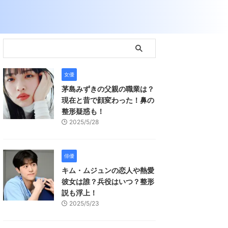
女優
茅島みずきの父親の職業は？
現在と昔で顔変わった！鼻の
整形疑惑も！
2025/5/28
俳優
キム・ムジュンの恋人や熱愛
彼女は誰？兵役はいつ？整形
説も浮上！
2025/5/23