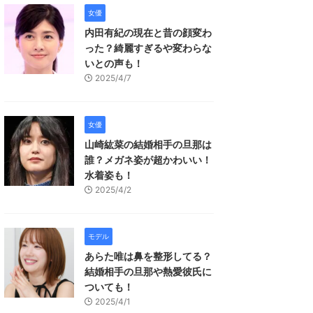
女優
内田有紀の現在と昔の顔変わ
った？綺麗すぎるや変わらな
いとの声も！
2025/4/7
女優
山崎紘菜の結婚相手の旦那は
誰？メガネ姿が超かわいい！
水着姿も！
2025/4/2
モデル
あらた唯は鼻を整形してる？
結婚相手の旦那や熱愛彼氏に
ついても！
2025/4/1