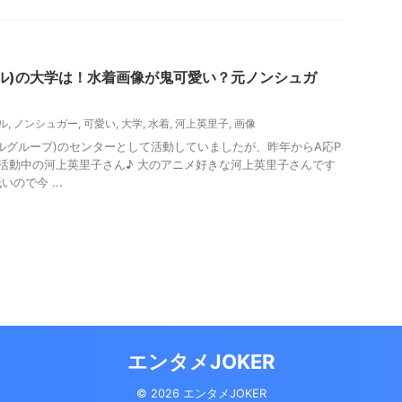
ル)の大学は！水着画像が鬼可愛い？元ノンシュガ
ル
,
ノンシュガー
,
可愛い
,
大学
,
水着
,
河上英里子
,
画像
ルグループ)のセンターとして活動していましたが、昨年からA応P
て活動中の河上英里子さん♪ 大のアニメ好きな河上英里子さんです
ので今 ...
エンタメJOKER
© 2026 エンタメJOKER