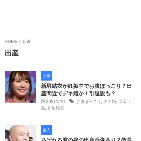
HOME
>
出産
出産
女優
新垣結衣が妊娠中でお腹ぽっこり？出
産間近でデキ婚か！引退説も？
2021/5/21
お腹ぽっこり
,
デキ婚
,
出産
,
引
退
,
新垣結衣
芸人
あばれる君の嫁の出産画像あり？教員