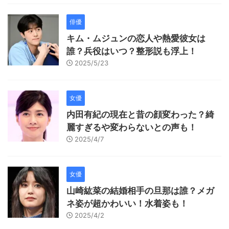
俳優
キム・ムジュンの恋人や熱愛彼女は
誰？兵役はいつ？整形説も浮上！
2025/5/23
女優
内田有紀の現在と昔の顔変わった？綺
麗すぎるや変わらないとの声も！
2025/4/7
女優
山崎紘菜の結婚相手の旦那は誰？メガ
ネ姿が超かわいい！水着姿も！
2025/4/2