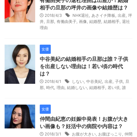
有働由美子の退社理由は出産か！結婚
相手の旦那の坪井の画像や結婚歴は？
2018/4/3
NHK退社
,
あさイチ降板
,
出産
,
坪
井
,
旦那
,
有働由美子
,
画像
,
結婚歴
,
結婚相手
,
退社
理由
女優
中谷美紀の結婚相手の旦那は誰？子供
を出産しない理由は！若い頃の時代
は？
2018/4/1
しない
,
中谷美紀
,
出産
,
子供
,
旦
那
,
時代
,
理由
,
結婚しない
,
結婚相手
,
若い頃
,
誰
女優
仲間由紀恵の妊娠中発表！お腹が大き
い画像も？妊活中の病院や内容は？
2018/3/1
お腹が大きい
,
お腹ぽっこり
,
仲間