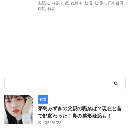
由紀恵
,
内容
,
出産
,
妊娠中
,
妊活
,
妊活中
,
田中哲司
,
病院
,
発表
女優
茅島みずきの父親の職業は？現在と昔
で顔変わった！鼻の整形疑惑も！
2025/5/28