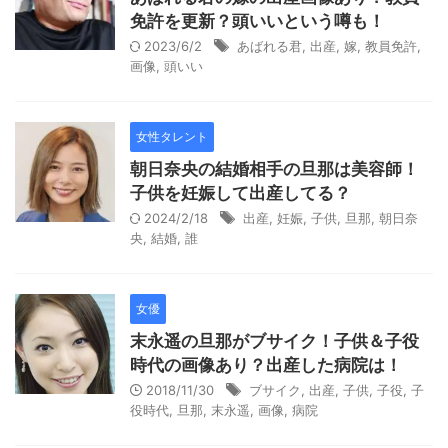
免許を更新？頭いいという噂も！
2023/6/2
あばれる君
,
出産
,
嫁
,
教員免許
,
画像
,
頭いい
女性タレント
朝日奈央の結婚相手の旦那は美容師！
子供を妊娠して出産してる？
2024/2/18
出産
,
妊娠
,
子供
,
旦那
,
朝日奈
央
,
結婚
,
誰
女優
末永遥の旦那がブサイク！子供＆子役
時代の画像あり？出産した病院は！
2018/11/30
ブサイク
,
出産
,
子供
,
子役
,
子
役時代
,
旦那
,
末永遥
,
画像
,
病院