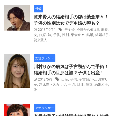
俳優
賀来賢人の結婚相手の嫁は榮倉奈々！
子供の性別は女でデキ婚の噂も？
2018/10/14
デキ婚
,
今日から俺は!!
,
出産
,
女
,
妊娠
,
嫁
,
子供
,
性別
,
榮倉奈々
,
結婚
,
結婚相手
,
賀来賢人
女性タレント
川村りかの病気は子宮頸がんで手術！
結婚相手の旦那は誰？子供も出産！
2018/5/9
出産
,
子供
,
子宮頸がん
,
川村り
か
,
恵比寿マスカッツ
,
手術
,
旦那
,
病気
,
結婚相手
,
誰
アナウンサー