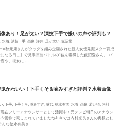
画像あり！足が太い？演技下手で嫌いの声や評判も？
い
,
水着
,
演技下手
,
画像
,
評判
,
足が太い
,
飯沼愛
シー×秋元康さんがタッグを組み企画された新人女優発掘スター育成
になる日＿】で見事演技バトルの1位を獲得した飯沼愛さん。 バ
や、彼女に ...
が鬼かわいい！下手くそ＆噛みすぎと評判？水着画像
い
,
下手
,
下手くそ
,
噛みすぎ
,
噛む
,
徳永有美
,
水着
,
画像
,
若い頃
,
評判
、現在フリーアナウンサーとして活躍中！元テレビ朝日のアナウン
う愛称で親しまれていましたね♪ 今では内村光良さんの奥様とし
んな徳永有美さ ...