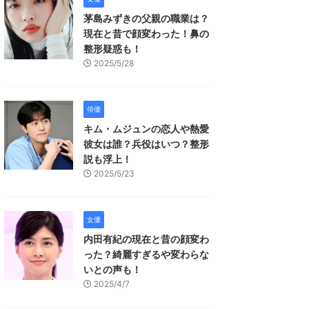
茅島みずきの父親の職業は？
現在と昔で顔変わった！鼻の
整形疑惑も！
2025/5/28
俳優
キム・ムジュンの恋人や熱愛
彼女は誰？兵役はいつ？整形
説も浮上！
2025/5/23
女優
内田有紀の現在と昔の顔変わ
った？綺麗すぎるや変わらな
いとの声も！
2025/4/7