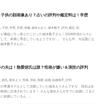
＆子供の顔画像あり？占いの評判や鑑定料は！学歴
娘
,
子供
,
学歴
,
旦那
,
画像
,
細木かおり
,
細木数子
,
評判
,
鑑定
,
顔
ビ番組に引っ張りだこだった細木数子さん！2008年頃からテレ
して、本業に専念しているようですが…。 そんな中、今話題にな
木数子さんの ...
手の夫は！熱愛彼氏は誰？性格が嫌い＆演技の評判
い
,
彼氏
,
徳永えり
,
性格
,
演技
,
熱愛
,
結婚
,
結婚相手
,
評判
』の専属モデルとして活躍していた徳永えりさんですが、現在は女
映画に出演されています！ そんな徳永さんがすでに結婚してると
結婚しているん ...