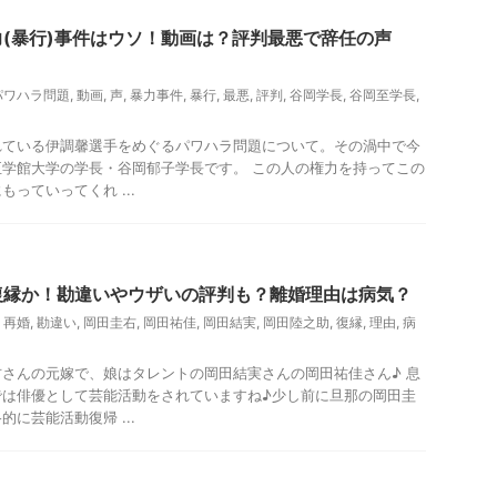
(暴行)事件はウソ！動画は？評判最悪で辞任の声
パワハラ問題
,
動画
,
声
,
暴力事件
,
暴行
,
最悪
,
評判
,
谷岡学長
,
谷岡至学長
,
れている伊調馨選手をめぐるパワハラ問題について。その渦中で今
学館大学の学長・谷岡郁子学長です。 この人の権力を持ってこの
っていってくれ ...
復縁か！勘違いやウザいの評判も？離婚理由は病気？
,
再婚
,
勘違い
,
岡田圭右
,
岡田祐佳
,
岡田結実
,
岡田陸之助
,
復縁
,
理由
,
病
さんの元嫁で、娘はタレントの岡田結実さんの岡田祐佳さん♪ 息
では俳優として芸能活動をされていますね♪少し前に旦那の岡田圭
に芸能活動復帰 ...