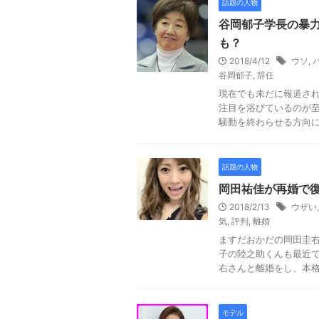
話題の人物
谷岡郁子学長の暴力
も？
2018/4/12
ウソ
,
谷岡郁子
,
辞任
現在でも未だに報道さ
注目を浴びているのが至
騒動を終わらせる方向にも
話題の人物
岡田祐佳が再婚で
2018/2/13
ウザい
気
,
評判
,
離婚
ますだおかだの岡田圭右
子の陸之助くんも最近
右さんと離婚をし、本格的
モデル