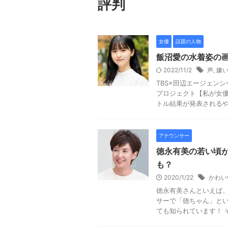
評判
女優
話題の人物
飯沼愛の水着姿の
2022/11/2
声
,
嫌
TBS×田辺エージェン
プロジェクト【私が女優
トル結果が発表されるや否
アナウンサー
徳永有美の若い頃
も？
2020/1/22
かわい
徳永有美さんといえば
サーで「徳ちゃん」とい
ても知られています！ そ