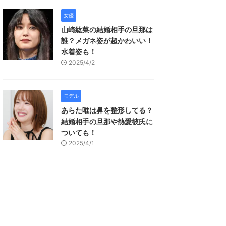
女優
山崎紘菜の結婚相手の旦那は
誰？メガネ姿が超かわいい！
水着姿も！
2025/4/2
モデル
あらた唯は鼻を整形してる？
結婚相手の旦那や熱愛彼氏に
ついても！
2025/4/1