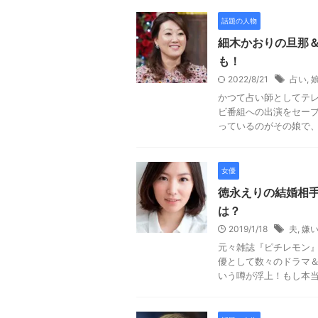
話題の人物
細木かおりの旦那
も！
2022/8/21
占い
,
かつて占い師としてテレ
ビ番組への出演をセーブ
っているのがその娘で、細
女優
徳永えりの結婚相
は？
2019/1/18
夫
,
嫌
元々雑誌『ピチレモン
優として数々のドラマ＆
いう噂が浮上！もし本当に