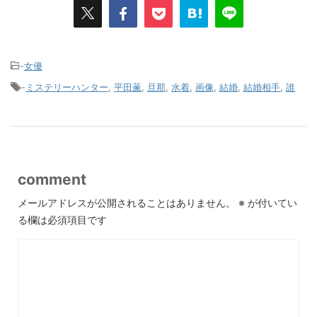
-
女優
-
ミステリーハンター
,
平田薫
,
旦那
,
水着
,
画像
,
結婚
,
結婚相手
,
誰
comment
メールアドレスが公開されることはありません。
※
が付いてい
る欄は必須項目です