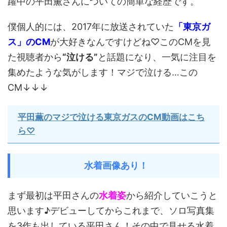
躍中の平田薫さんについての簡単な経歴です。
僕個人的には、2017年に放送されていた
「東京ガ
ス」のCM
が大好きなんですけどね♡このCMを見
た視聴者から
“泣ける”
と話題になり、一気に注目を
集めたような気がします！マジで泣ける…この
CM↓↓↓
平田薫のマジで泣ける東京ガスのCM動画はこち
ら♡
水着画像あり！
まず最初は平田さんの
水着姿
から紹介していこうと
思います♪デビューしてからこれまで、ソロ写真集
を3作も出している平田さん！その中で見せる水着