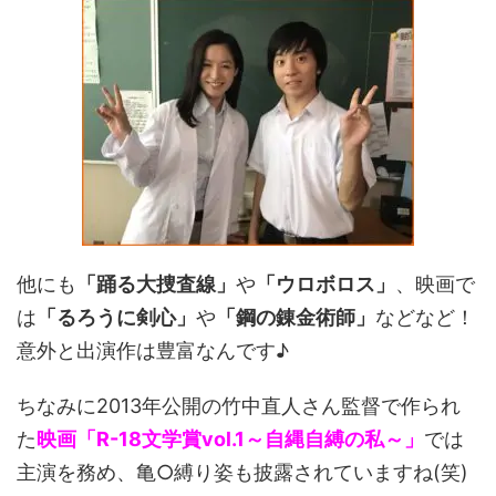
他にも
「踊る大捜査線」
や
「ウロボロス」
、映画で
は
「るろうに剣心」
や
「鋼の錬金術師」
などなど！
意外と出演作は豊富なんです♪
ちなみに2013年公開の竹中直人さん監督で作られ
た
映画「R-18文学賞vol.1～自縄自縛の私～」
では
主演を務め、亀○縛り姿も披露されていますね(笑)