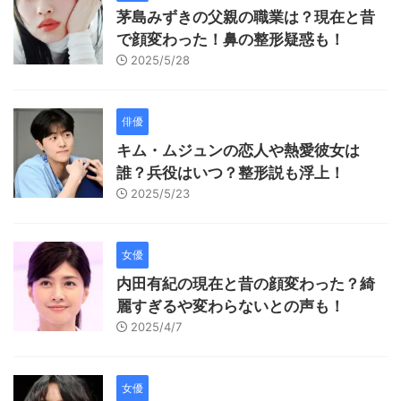
茅島みずきの父親の職業は？現在と昔
で顔変わった！鼻の整形疑惑も！
2025/5/28
俳優
キム・ムジュンの恋人や熱愛彼女は
誰？兵役はいつ？整形説も浮上！
2025/5/23
女優
内田有紀の現在と昔の顔変わった？綺
麗すぎるや変わらないとの声も！
2025/4/7
女優