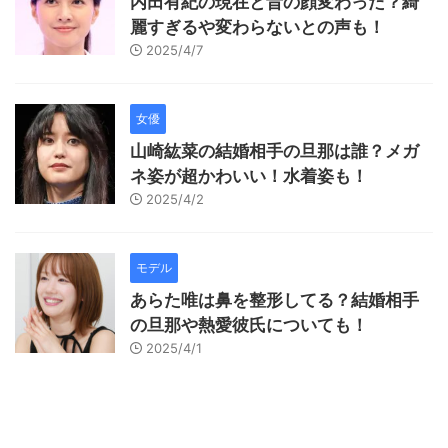
内田有紀の現在と昔の顔変わった？綺
麗すぎるや変わらないとの声も！
2025/4/7
女優
山崎紘菜の結婚相手の旦那は誰？メガ
ネ姿が超かわいい！水着姿も！
2025/4/2
モデル
あらた唯は鼻を整形してる？結婚相手
の旦那や熱愛彼氏についても！
2025/4/1