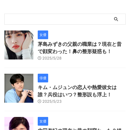
女優
茅島みずきの父親の職業は？現在と昔
で顔変わった！鼻の整形疑惑も！
2025/5/28
俳優
キム・ムジュンの恋人や熱愛彼女は
誰？兵役はいつ？整形説も浮上！
2025/5/23
女優