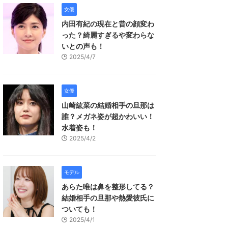
女優
内田有紀の現在と昔の顔変わ
った？綺麗すぎるや変わらな
いとの声も！
2025/4/7
女優
山崎紘菜の結婚相手の旦那は
誰？メガネ姿が超かわいい！
水着姿も！
2025/4/2
モデル
あらた唯は鼻を整形してる？
結婚相手の旦那や熱愛彼氏に
ついても！
2025/4/1