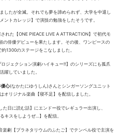
ましたが全滅。それでも夢を諦められず、大学を中退し
メントカレッジ】で演技の勉強をしたそうです。
【ONE PIEACE LIVE A ATTRACTION】で初代モ
願の俳優デビューを果たします。その後、ワンピースの
約1300のステージをこなしました。
ープロジェクション演劇ハイキュー!!】のシリーズにも孤爪
活躍していました。
谷優心
(なかたにゆうしん)さんとシンガーソングユニット
年2月にはオリジナル楽曲【寝不足】を配信しました。
をした日に読む話】にエンドー役でレギュラー出演し、
めるキスをしようぜ…】を配信。
った音楽劇【プラネタリウムのふたご】でテンペル役で主演を