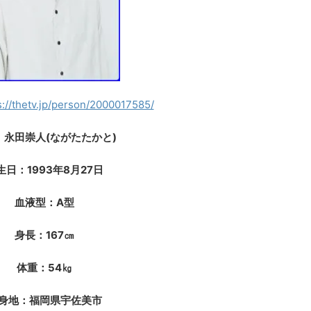
s://thetv.jp/person/2000017585/
：永田崇人(ながたたかと)
生日：1993年8月27日
血液型：A型
身長：167㎝
体重：54㎏
身地：福岡県宇佐美市