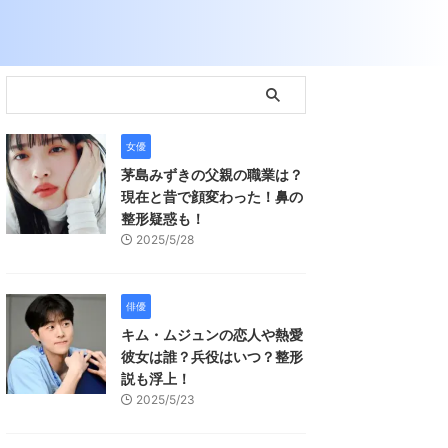
女優
茅島みずきの父親の職業は？
現在と昔で顔変わった！鼻の
整形疑惑も！
2025/5/28
俳優
キム・ムジュンの恋人や熱愛
彼女は誰？兵役はいつ？整形
説も浮上！
2025/5/23