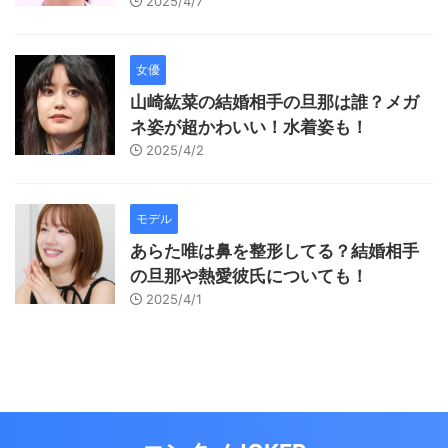
2025/4/7
女優
山崎紘菜の結婚相手の旦那は誰？メガ
ネ姿が超かわいい！水着姿も！
2025/4/2
モデル
あらた唯は鼻を整形してる？結婚相手
の旦那や熱愛彼氏についても！
2025/4/1