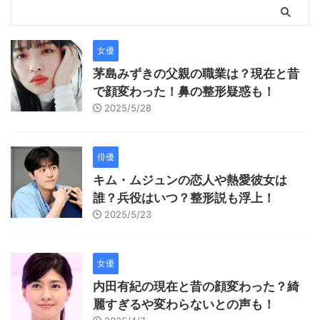
女優
茅島みずきの父親の職業は？現在と昔
で顔変わった！鼻の整形疑惑も！
2025/5/28
俳優
キム・ムジュンの恋人や熱愛彼女は
誰？兵役はいつ？整形説も浮上！
2025/5/23
女優
内田有紀の現在と昔の顔変わった？綺
麗すぎるや変わらないとの声も！