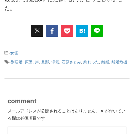
た。
-
女優
-
別居婚
,
原因
,
声
,
旦那
,
浮気
,
石原さとみ
,
終わった
,
離婚
,
離婚危機
comment
メールアドレスが公開されることはありません。
※
が付いてい
る欄は必須項目です