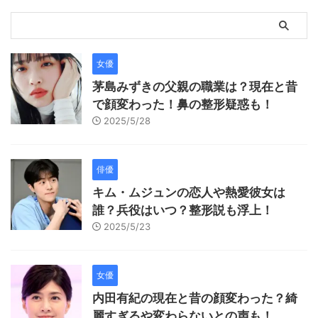
女優
茅島みずきの父親の職業は？現在と昔
で顔変わった！鼻の整形疑惑も！
2025/5/28
俳優
キム・ムジュンの恋人や熱愛彼女は
誰？兵役はいつ？整形説も浮上！
2025/5/23
女優
内田有紀の現在と昔の顔変わった？綺
麗すぎるや変わらないとの声も！