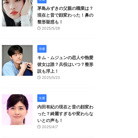
茅島みずきの父親の職業は？
現在と昔で顔変わった！鼻の
整形疑惑も！
2025/5/28
俳優
キム・ムジュンの恋人や熱愛
彼女は誰？兵役はいつ？整形
説も浮上！
2025/5/23
女優
内田有紀の現在と昔の顔変わ
った？綺麗すぎるや変わらな
いとの声も！
2025/4/7