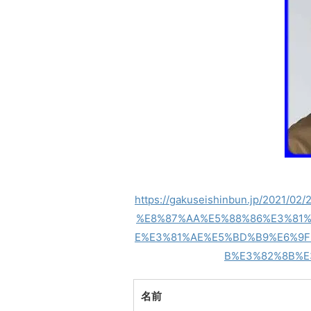
https://gakuseishinbun.jp/202
%E8%87%AA%E5%88%86%E3%81
E%E3%81%AE%E5%BD%B9%E6%9F
B%E3%82%8B%E
名前