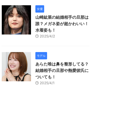
女優
山崎紘菜の結婚相手の旦那は
誰？メガネ姿が超かわいい！
水着姿も！
2025/4/2
モデル
あらた唯は鼻を整形してる？
結婚相手の旦那や熱愛彼氏に
ついても！
2025/4/1