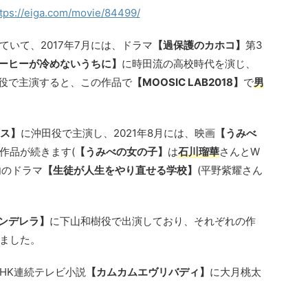
tps://eiga.com/movie/84499/
いて、2017年7月には、ドラマ
【過保護のカホコ】
第3
ーヒーが冷めないうちに】
に時田流の高校時代を演じ、
役で主演すると、この作品で
【MOOSIC LAB2018】
で
男
ス】
に沖田役で主演し、2021年8月には、映画
【うみべ
作品が続きます(
【うみべの女の子】
は
石川瑠華
さんとW
内のドラマ
【生徒が人生をやり直せる学校】
(平野紫耀さん
ンデレラ】
に下山和樹役で出演しており、それぞれの作
ました。
NHK連続テレビ小説
【カムカムエヴリバディ】
に大月桃太