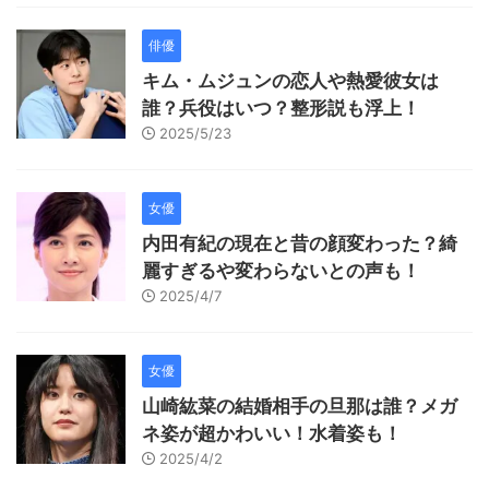
俳優
キム・ムジュンの恋人や熱愛彼女は
誰？兵役はいつ？整形説も浮上！
2025/5/23
女優
内田有紀の現在と昔の顔変わった？綺
麗すぎるや変わらないとの声も！
2025/4/7
女優
山崎紘菜の結婚相手の旦那は誰？メガ
ネ姿が超かわいい！水着姿も！
2025/4/2