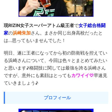
現RIZIN女子スーパーアトム級王者
で
女子総合格闘
家
の
浜崎朱加
さん。まさか同じ出身高校だったと
は…思ってもいませんでした！
明日、遂に王者になってから初の防衛戦を控えてい
る浜崎さんについて、今回は色々とまとめてみたい
と思います♪格闘技に関しては最強を誇る浜崎さん
ですが、意外にも素顔はとっても
カワイイ♡
早速見
ていきましょう♪
プロフィール