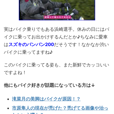
実はバイク乗りでもある浜崎選手。休みの日にはバ
イクに乗ってお出かけするんだとか♪ちなみに愛車
は
スズキのバンバン200
だそうです！なかなか渋い
バイクに乗ってますね♪
このバイクに乗ってる姿も、また新鮮でカッコいい
ですよね！
他にもバイク好きが話題になっている方は↓
滝菜月の美脚はバイクが原因！？
市原隼人の現在が禿げた？禿げてる画像や治っ