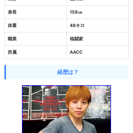
身長
158㎝
体重
48キロ
職業
格闘家
所属
AACC
経歴は？