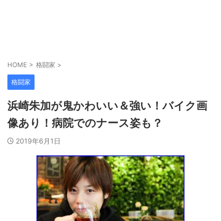
HOME
>
格闘家
>
格闘家
浜崎朱加が鬼かわいい＆強い！バイク画
像あり！病院でのナース姿も？
2019年6月1日