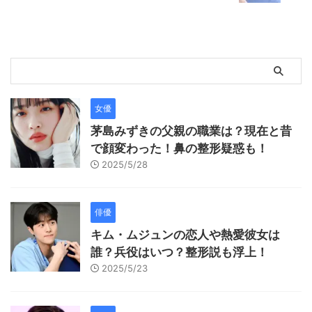
女優
茅島みずきの父親の職業は？現在と昔
で顔変わった！鼻の整形疑惑も！
2025/5/28
俳優
キム・ムジュンの恋人や熱愛彼女は
誰？兵役はいつ？整形説も浮上！
2025/5/23