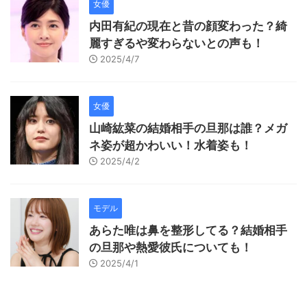
女優
内田有紀の現在と昔の顔変わった？綺
麗すぎるや変わらないとの声も！
2025/4/7
女優
山崎紘菜の結婚相手の旦那は誰？メガ
ネ姿が超かわいい！水着姿も！
2025/4/2
モデル
あらた唯は鼻を整形してる？結婚相手
の旦那や熱愛彼氏についても！
2025/4/1