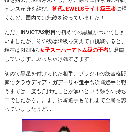
センスが身を結び、
初代JEWELSライト級王者
に輝
くなど、国内では無敵を誇っていました！
ただ、
INVICTA2戦目
で初めての黒星がついてしま
いましたが、その後は階級を変えて再挑戦すると、
現在はRIZINの
女子スーパーアトム級の王者
に君臨
しています。ぶっちゃけ強すぎます！
初めて黒星を付けられた相手、ブラジルの総合格闘
家で
クラウディア・ガデーリャ選手
も浜崎選手と戦
うまでは一度も負けたことが無いという強さの持ち
主でしたから。。ま、浜崎選手もそれまで全勝を誇
っていましたけど…。