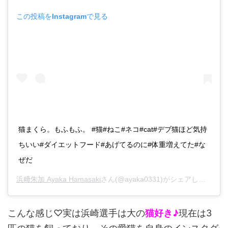
この投稿をInstagramで見る
猫まくら。もふもふ。 #猫#ねこ#ネコ#cat#デブ猫ほど気持
ちいい#ダイエットフード#あげてるのに#体重増えてた#な
ぜだ
浜﨑朱加 Ayaka Hamasaki
さん(@ayaka0331)がシェアした投稿 -
こんな感じ♡実は浜崎選手は大の
猫好き♪
現在は3