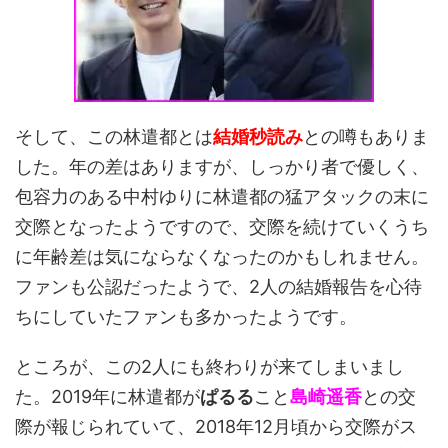
そして、この林遣都とは
結婚秒読み
との噂もありま
した。年の差はありますが、しっかり者で優しく、
包容力のある中村ゆりに林遣都の猛アタックの末に
交際となったようですので、交際を続けていくうち
に年齢差は気にならなくなったのかもしれません。
ファンも公認だったようで、2人の結婚報告を心待
ちにしていたファンも多かったようです。
ところが、この2人にも終わりが来てしまいまし
た。2019年に林遣都が
ぱるる
こと
島崎遥香
との交
際が報じられていて、2018年12月頃から交際がス