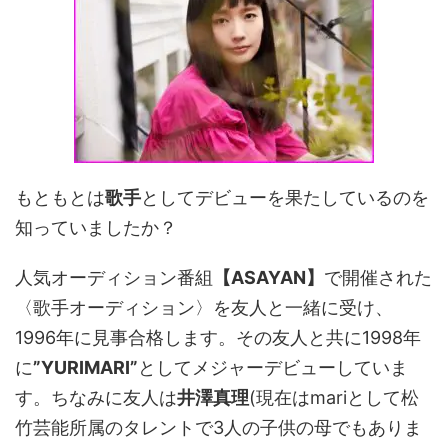
もともとは
歌手
としてデビューを果たしているのを
知っていましたか？
人気オーディション番組
【ASAYAN】
で開催された
〈歌手オーディション〉を友人と一緒に受け、
1996年に見事合格します。その友人と共に1998年
に
”YURIMARI”
としてメジャーデビューしていま
す。ちなみに友人は
井澤真理
(現在はmariとして松
竹芸能所属のタレントで3人の子供の母でもありま