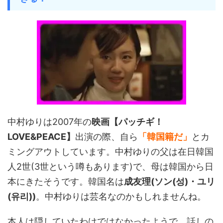
中村ゆりは2007年の
映画【パッチギ！
LOVE&PEACE】
出演の際、自ら
「韓国籍だ」
とカ
ミングアウトしています。中村ゆりの父は在日韓国
人2世(3世という噂もあります)で、母は韓国から日
本にきたそうです。韓国名は
成友理(ソン(성)・ユリ
(유리))
。中村ゆりは芸名なのかもしれませんね。
本人は隠していたわけではなかったようで、話しの