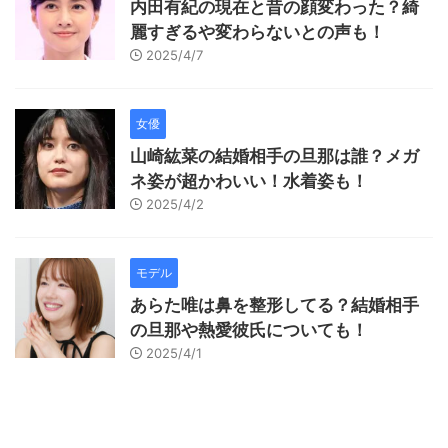
内田有紀の現在と昔の顔変わった？綺
麗すぎるや変わらないとの声も！
2025/4/7
女優
山崎紘菜の結婚相手の旦那は誰？メガ
ネ姿が超かわいい！水着姿も！
2025/4/2
モデル
あらた唯は鼻を整形してる？結婚相手
の旦那や熱愛彼氏についても！
2025/4/1