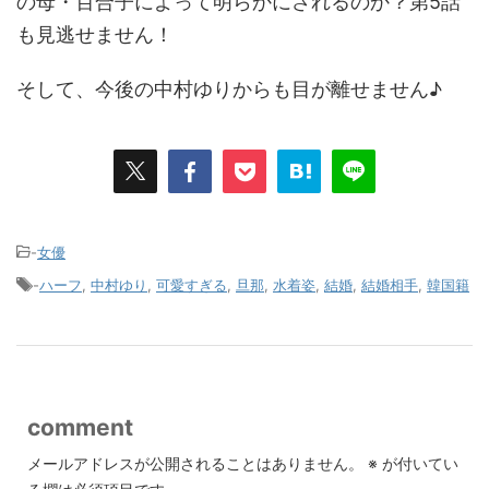
の母・百合子によって明らかにされるのか？第5話
も見逃せません！
そして、今後の中村ゆりからも目が離せません♪
-
女優
-
ハーフ
,
中村ゆり
,
可愛すぎる
,
旦那
,
水着姿
,
結婚
,
結婚相手
,
韓国籍
comment
メールアドレスが公開されることはありません。
※
が付いてい