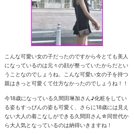
こんな可愛い女の子だったのですから今とても美人
になっているのは元々の顔が整っていたからだとい
うことなのでしょうね。こんな可愛い女の子を持つ
親はきっと可愛くて仕方なかったのでしょうね！！
今18歳になっている久間田琳加さん♪化粧をしてい
る姿もすっぴんの姿も可愛く、さらに18歳には見え
ない大人の着こなしができる久間田さん☆同世代か
ら大人気となっているのは納得いきますね！