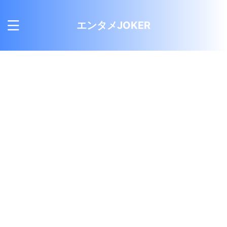
エンタメJOKER