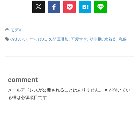
-
モデル
-
かわいい
,
すっぴん
,
久間田琳加
,
可愛すぎ
,
幼少期
,
水着姿
,
私服
comment
メールアドレスが公開されることはありません。
※
が付いてい
る欄は必須項目です