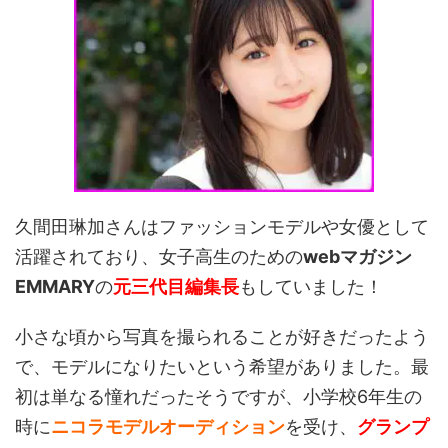
久間田琳加さんはファッションモデルや女優として
活躍されており、女子高生のための
webマガジン
EMMARY
の
元三代目編集長
もしていました！
小さな頃から写真を撮られることが好きだったよう
で、モデルになりたいという希望がありました。最
初は単なる憧れだったそうですが、小学校6年生の
時に
ニコラモデルオーディション
を受け、
グランプ