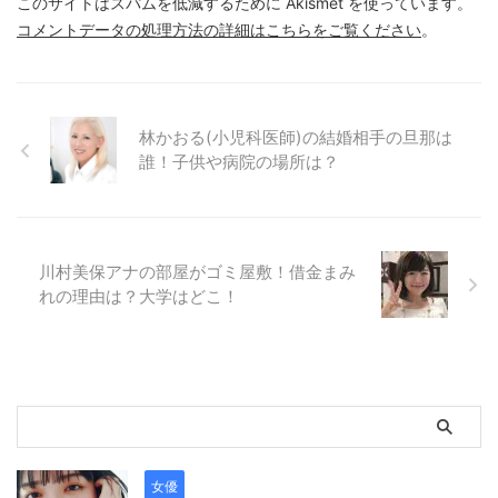
このサイトはスパムを低減するために Akismet を使っています。
コメントデータの処理方法の詳細はこちらをご覧ください
。
林かおる(小児科医師)の結婚相手の旦那は
誰！子供や病院の場所は？
川村美保アナの部屋がゴミ屋敷！借金まみ
れの理由は？大学はどこ！
女優