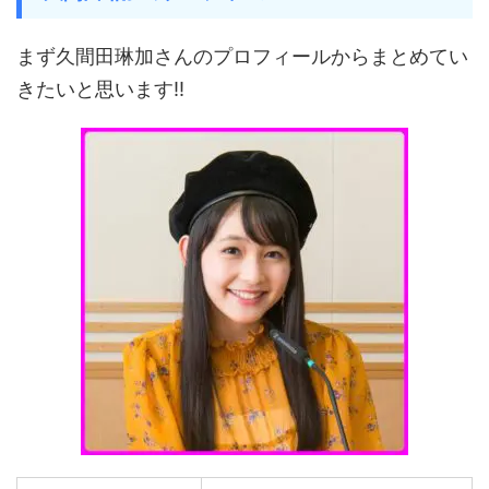
まず久間田琳加さんのプロフィールからまとめてい
きたいと思います!!