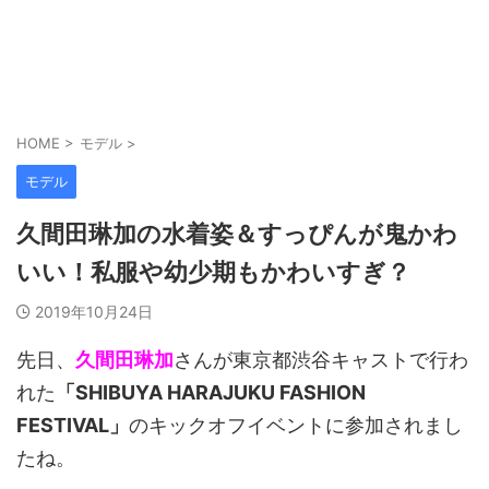
HOME
>
モデル
>
モデル
久間田琳加の水着姿＆すっぴんが鬼かわ
いい！私服や幼少期もかわいすぎ？
2019年10月24日
先日、
久間田琳加
さんが東京都渋谷キャストで行わ
れた
「SHIBUYA HARAJUKU FASHION
FESTIVAL」
のキックオフイベントに参加されまし
たね。