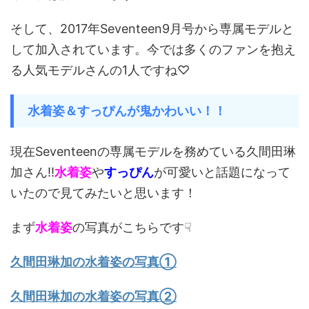
そして、2017年Seventeen9月号から専属モデルと
して加入されています。今では多くのファンを抱え
る人気モデルさんの1人ですね♡
水着姿＆すっぴんが鬼かわいい！！
現在Seventeenの専属モデルを務めている久間田琳
加さん!!
水着姿
や
すっぴん
が可愛いと話題になって
いたので見てみたいと思います！
まず
水着姿
の写真がこちらです☟
久間田琳加の水着姿の写真①
久間田琳加の水着姿の写真②