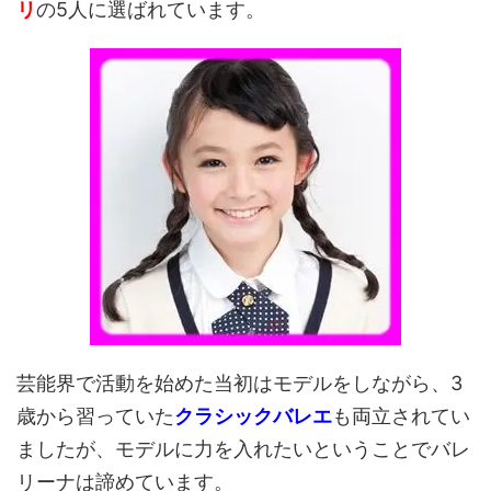
リ
の5人に選ばれています。
芸能界で活動を始めた当初はモデルをしながら、3
歳から習っていた
クラシックバレエ
も両立されてい
ましたが、モデルに力を入れたいということでバレ
リーナは諦めています。