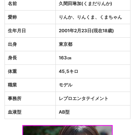
名前
久間田琳加(くまだりんか)
愛称
りんか、りんくま、くまちゃん
生年月日
2001年2月23日(現在18歳)
出身
東京都
身長
163㎝
体重
45,5キロ
職業
モデル
事務所
レプロエンタテイメント
血液型
AB型