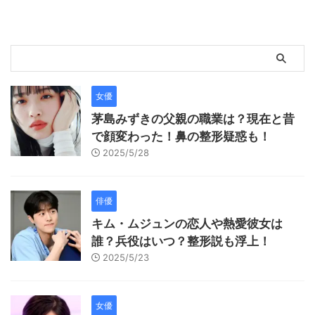
女優
茅島みずきの父親の職業は？現在と昔
で顔変わった！鼻の整形疑惑も！
2025/5/28
俳優
キム・ムジュンの恋人や熱愛彼女は
誰？兵役はいつ？整形説も浮上！
2025/5/23
女優