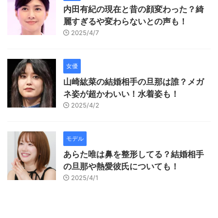
内田有紀の現在と昔の顔変わった？綺
麗すぎるや変わらないとの声も！
2025/4/7
女優
山崎紘菜の結婚相手の旦那は誰？メガ
ネ姿が超かわいい！水着姿も！
2025/4/2
モデル
あらた唯は鼻を整形してる？結婚相手
の旦那や熱愛彼氏についても！
2025/4/1