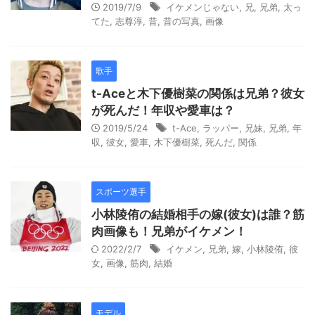
2019/7/9
イケメンじゃない
,
兄
,
兄弟
,
太っ
てた
,
志尊淳
,
昔
,
昔の写真
,
画像
歌手
t-Aceと木下優樹菜の関係は兄弟？彼女
が死んだ！年収や愛車は？
2019/5/24
t-Ace
,
ラッパー
,
兄妹
,
兄弟
,
年
収
,
彼女
,
愛車
,
木下優樹菜
,
死んだ
,
関係
スポーツ選手
小林陵侑の結婚相手の嫁(彼女)は誰？筋
肉画像も！兄弟がイケメン！
2022/2/7
イケメン
,
兄弟
,
嫁
,
小林陵侑
,
彼
女
,
画像
,
筋肉
,
結婚
モデル