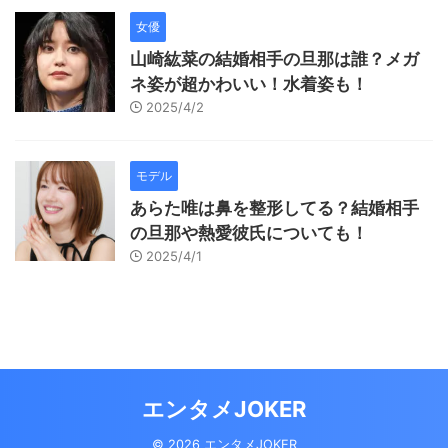
女優
山崎紘菜の結婚相手の旦那は誰？メガ
ネ姿が超かわいい！水着姿も！
2025/4/2
モデル
あらた唯は鼻を整形してる？結婚相手
の旦那や熱愛彼氏についても！
2025/4/1
エンタメJOKER
© 2026 エンタメJOKER