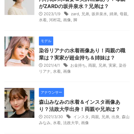
がZARDの坂井泉水？兄弟は？
2023/1/9
zard
,
兄弟
,
坂井泉水
,
姉弟
,
母親
,
水着
,
河村花
,
画像
,
脚
モデル
染谷リアナの水着画像あり！両親の職
業は？実家が超金持ち＆姉妹は？
2021/4/1
お金持ち
,
両親
,
兄弟
,
実家
,
染谷
リアナ
,
水着
,
画像
アナウンサー
森山みなみの水着＆インスタ画像あ
り？法政大学出身！両親や兄弟は？
2021/3/30
インスタ
,
両親
,
兄弟
,
出身
,
森山
みなみ
,
水着
,
法政大学
,
画像