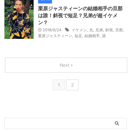
栗原ジャスティーンの結婚相手の旦那
は誰！斜視で短足？兄弟が超イケメ
ン？
2018/6/24
イケメン
,
兄
,
兄弟
,
斜視
,
旦那
,
栗原ジャスティーン
,
短足
,
結婚相手
,
誰
Next »
1
2