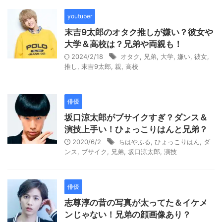
youtuber
末吉9太郎のオタク推しが嫌い？彼女や
大学＆高校は？兄弟や両親も！
2024/2/18
オタク
,
兄弟
,
大学
,
嫌い
,
彼女
,
推し
,
末吉9太郎
,
親
,
高校
俳優
坂口涼太郎がブサイクすぎ？ダンス＆
演技上手い！ひょっこりはんと兄弟？
2020/6/2
ちはやふる
,
ひょっこりはん
,
ダ
ンス
,
ブサイク
,
兄弟
,
坂口涼太郎
,
演技
俳優
志尊淳の昔の写真が太ってた＆イケメ
ンじゃない！兄弟の顔画像あり？