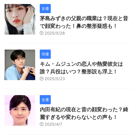
女優
茅島みずきの父親の職業は？現在と昔
で顔変わった！鼻の整形疑惑も！
2025/5/28
俳優
キム・ムジュンの恋人や熱愛彼女は
誰？兵役はいつ？整形説も浮上！
2025/5/23
女優
内田有紀の現在と昔の顔変わった？綺
麗すぎるや変わらないとの声も！
2025/4/7