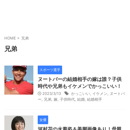
HOME
>
兄弟
兄弟
スポーツ選手
ヌートバーの結婚相手の嫁は誰？子供
時代や兄弟もイケメンでかっこいい！
2023/3/13
かっこいい
,
イケメン
,
ヌートバ
ー
,
兄弟
,
嫁
,
子供時代
,
結婚
,
結婚相手
女優
河村花の水着姿＆美脚画像あり！母親