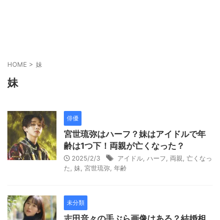
HOME
>
妹
妹
俳優
宮世琉弥はハーフ？妹はアイドルで年
齢は1つ下！両親が亡くなった？
2025/2/3
アイドル
,
ハーフ
,
両親
,
亡くなっ
た
,
妹
,
宮世琉弥
,
年齢
未分類
志田音々の手ぶら画像はある？結婚相