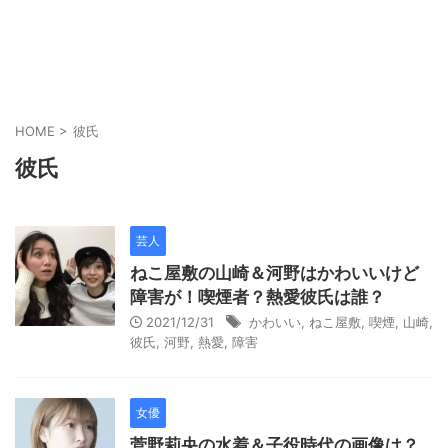
HOME
>
彼氏
彼氏
芸人
ねこ屋敷の山崎＆河野はかわいいけど
障害が！喫煙者？熱愛彼氏は誰？
2021/12/31
かわいい
,
ねこ屋敷
,
喫煙
,
山崎
,
彼氏
,
河野
,
熱愛
,
障害
女優
菅野莉央の水着＆子役時代の画像は？