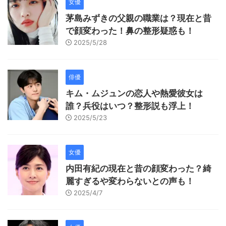
女優
茅島みずきの父親の職業は？現在と昔
で顔変わった！鼻の整形疑惑も！
2025/5/28
俳優
キム・ムジュンの恋人や熱愛彼女は
誰？兵役はいつ？整形説も浮上！
2025/5/23
女優
内田有紀の現在と昔の顔変わった？綺
麗すぎるや変わらないとの声も！
2025/4/7