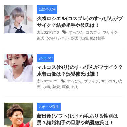
話題の人物
火将ロシエル(コスプレ)のすっぴんがブ
サイク？結婚相手や彼氏は！
2021/8/10
すっぴん
,
コスプレ
,
ブサイク
,
彼氏
,
火将ロシエル
,
熱愛
,
結婚
,
結婚相手
youtuber
マルコス(釣り)のすっぴんがブサイク？
水着画像は？熱愛彼氏は誰！
2021/8/9
すっぴん
,
ブサイク
,
マルコス
,
彼
氏
,
水着
,
熱愛
,
画像
,
釣り
スポーツ選手
藤田倭(ソフト)はすね毛あり＆性別は
男？結婚相手の旦那や熱愛彼氏は！