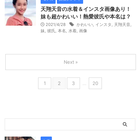
天翔天音の水着＆インスタ画像あり！
妹も超かわいい！熱愛彼氏や本名は？
2021/4/28
かわいい
,
インスタ
,
天翔天音
,
妹
,
彼氏
,
本名
,
水着
,
画像
Next »
1
2
3
…
20