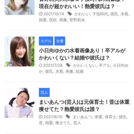
現在が超かわいい！熱愛彼氏は？
2021/10/14
かわいい
,
子役時代
,
彼氏
,
水着
,
熱愛
,
現在
,
画像
,
菅野莉央
モデル
女優
小日向ゆかの水着画像あり！卒アルが
かわいくない？結婚や彼氏は？
2023/7/28
かわいくない
,
卒アル
,
小日向ゆ
か
,
彼氏
,
水着
,
画像
,
結婚
芸人
まいあんつ(芸人)は元保育士！昔は体重
痩せてた？熱愛彼氏は誰？
2021/8/19
まいあんつ
,
体重
,
保育士
,
彼氏
,
昔
,
熱愛
,
痩せてた
,
芸人