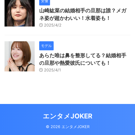
女優
山崎紘菜の結婚相手の旦那は誰？メガ
ネ姿が超かわいい！水着姿も！
2025/4/2
モデル
あらた唯は鼻を整形してる？結婚相手
の旦那や熱愛彼氏についても！
2025/4/1
エンタメJOKER
© 2026 エンタメJOKER