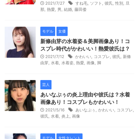
2021/7/27
すね毛
,
ソフト
,
彼氏
,
性別
,
旦
那
,
熱愛
,
男
,
結婚
,
藤田倭
モデル
女優
新條由芽の水着姿＆美脚画像あり！コ
スプレ時代がかわいい！熱愛彼氏は？
2021/7/12
かわいい
,
コスプレ
,
彼氏
,
新條
由芽
,
水着
,
水着姿
,
熱愛
,
画像
,
脚
芸人
あいなぷぅの炎上理由や彼氏は？水着
画像あり！コスプレもかわいい！
2021/5/16
あいなぷぅ
,
かわいい
,
コスプレ
,
彼氏
,
水着
,
炎上
,
画像
モデル
女性タレント