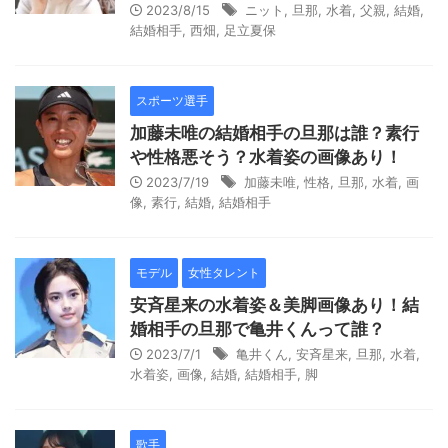
2023/8/15
ニット
,
旦那
,
水着
,
父親
,
結婚
,
結婚相手
,
西畑
,
足立夏保
スポーツ選手
加藤未唯の結婚相手の旦那は誰？素行
や性格悪そう？水着姿の画像あり！
2023/7/19
加藤未唯
,
性格
,
旦那
,
水着
,
画
像
,
素行
,
結婚
,
結婚相手
モデル
女性タレント
安斉星来の水着姿＆美脚画像あり！結
婚相手の旦那で亀井くんって誰？
2023/7/1
亀井くん
,
安斉星来
,
旦那
,
水着
,
水着姿
,
画像
,
結婚
,
結婚相手
,
脚
歌手