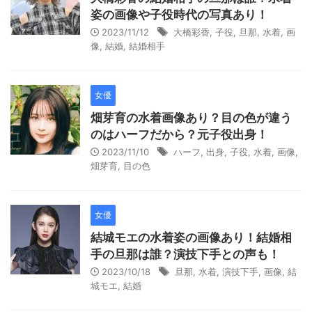
姿の画像や子役時代の写真あり！
2023/11/12
大橋彩香
,
子役
,
旦那
,
水着
,
画
像
,
結婚
,
結婚相手
女優
畑芽育の水着画像あり？目の色が違う
のはハーフだから？元子役出身！
2023/11/10
ハーフ
,
出身
,
子役
,
水着
,
画像
,
畑芽育
,
目の色
女優
結城モエの水着姿の画像あり！結婚相
手の旦那は誰？演技下手との声も！
2023/10/18
旦那
,
水着
,
演技下手
,
画像
,
結
城モエ
,
結婚