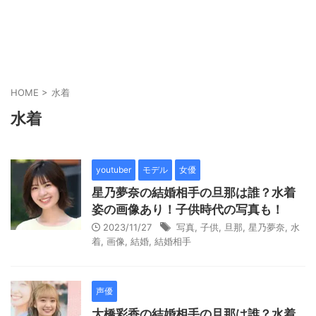
HOME
>
水着
水着
youtuber
モデル
女優
星乃夢奈の結婚相手の旦那は誰？水着
姿の画像あり！子供時代の写真も！
2023/11/27
写真
,
子供
,
旦那
,
星乃夢奈
,
水
着
,
画像
,
結婚
,
結婚相手
声優
大橋彩香の結婚相手の旦那は誰？水着