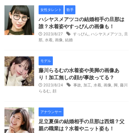
女性タレント
歌手
ハシヤスメアツコの結婚相手の旦那は
誰？水着姿やすっぴんの画像も！
2023/8/27
すっぴん
,
ハシヤスメアツコ
,
旦
那
,
水着
,
画像
,
結婚
モデル
藤川らるむの水着姿や美脚の画像あ
り！加工無しの顔が事故ってる？
2023/8/24
事故
,
加工
,
水着
,
画像
,
脚
,
藤川
らるむ
,
顔
アナウンサー
足立夏保の結婚相手の旦那は西畑？父
親の職業は？水着やニット姿も！