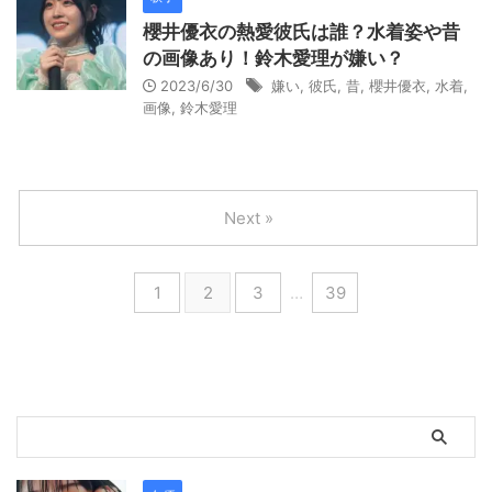
櫻井優衣の熱愛彼氏は誰？水着姿や昔
の画像あり！鈴木愛理が嫌い？
2023/6/30
嫌い
,
彼氏
,
昔
,
櫻井優衣
,
水着
,
画像
,
鈴木愛理
Next »
1
2
3
…
39