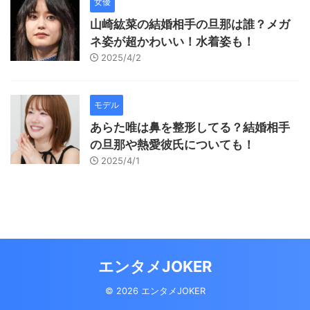
女優
山崎紘菜の結婚相手の旦那は誰？メガ
ネ姿が超かわいい！水着姿も！
2025/4/2
モデル
あらた唯は鼻を整形してる？結婚相手
の旦那や熱愛彼氏についても！
2025/4/1
エンタメJOKER
© 2026 エンタメJOKER