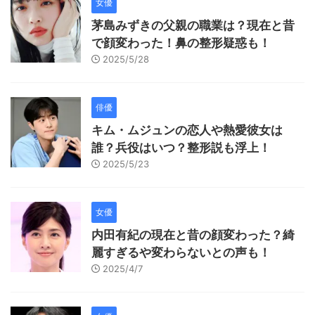
女優
茅島みずきの父親の職業は？現在と昔
で顔変わった！鼻の整形疑惑も！
2025/5/28
俳優
キム・ムジュンの恋人や熱愛彼女は
誰？兵役はいつ？整形説も浮上！
2025/5/23
女優
内田有紀の現在と昔の顔変わった？綺
麗すぎるや変わらないとの声も！
2025/4/7