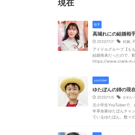
現在
歌手
高城れにの結婚相
2022/11/7
妊娠
,
アイドルグループ【も
結婚発表だったので、動
https://www.crank-in.n
youtuber
ゆたぼんの姉の現
2022/11/5
かわい
元小学生YouTuber
年革命家ゆたぼんチャン
ているゆたぼん。数々のメ 