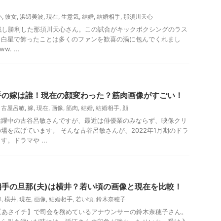
い
,
彼女
,
浜辺美波
,
現在
,
生意気
,
結婚
,
結婚相手
,
那須川天心
対戦し勝利した那須川天心さん。この試合がキックボクシングのラス
、白星で飾ったことは多くのファンを歓喜の渦に包んでくれまし
w. ...
手の嫁は誰！現在の顔変わった？筋肉画像がすごい！
,
古屋呂敏
,
嫁
,
現在
,
画像
,
筋肉
,
結婚
,
結婚相手
,
顔
活躍中の古谷呂敏さんですが、最近は俳優業のみならず、映像クリ
場を広げています。 そんな古谷呂敏さんが、2022年1月期のドラ
。ドラマや ...
手の旦那(夫)は横井？若い頃の画像と現在を比較！
那
,
横井
,
現在
,
画像
,
結婚相手
,
若い頃
,
鈴木奈穂子
Kの【あさイチ】で司会を務めているアナウンサーの鈴木奈穂子さん。