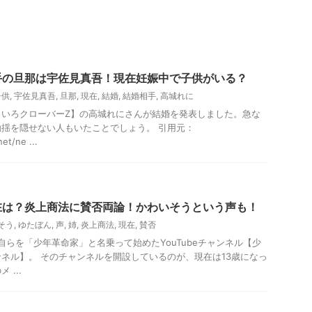
手の旦那は宇佐見真吾！現在妊娠中で子供がいる？
子供
,
宇佐見真吾
,
旦那
,
現在
,
結婚
,
結婚相手
,
高城れに
もいろクローバーZ】の高城れにさんが結婚を発表しました。急な
揺を隠せない人もいたことでしょう。 引用元：
et/ne ...
在は？炎上商法に賛否両論！かわいそうという声も！
そう
,
ゆたぼん
,
声
,
姉
,
炎上商法
,
現在
,
賛否
で、自らを「少年革命家」と名乗って始めたYouTubeチャンネル【少
ネル】。 そのチャンネルを開設しているのが、現在は13歳になっ
...