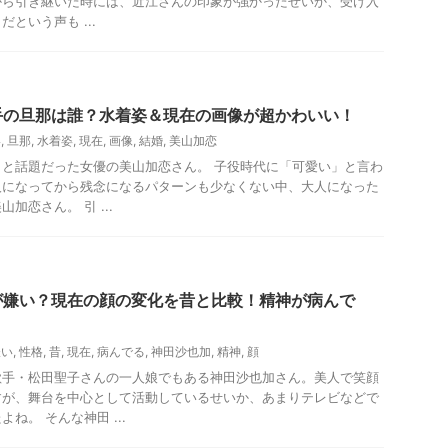
から引き継いだ時には、近江さんの印象が強かったせいか、受け入
という声も ...
手の旦那は誰？水着姿＆現在の画像が超かわいい！
い
,
旦那
,
水着姿
,
現在
,
画像
,
結婚
,
美山加恋
と話題だった女優の美山加恋さん。 子役時代に「可愛い」と言わ
人になってから残念になるパターンも少なくない中、大人になった
加恋さん。 引 ...
が嫌い？現在の顔の変化を昔と比較！精神が病んで
嫌い
,
性格
,
昔
,
現在
,
病んでる
,
神田沙也加
,
精神
,
顔
歌手・松田聖子さんの一人娘でもある神田沙也加さん。美人で笑顔
すが、舞台を中心として活動しているせいか、あまりテレビなどで
ね。 そんな神田 ...