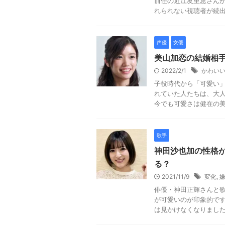
前任の近江友里恵さん
れられない視聴者が続出だ
声優
女優
美山加恋の結婚相
2022/2/1
かわい
子役時代から「可愛い」
れていた人たちは、大
今でも可愛さは健在の美山
歌手
神田沙也加の性格
る？
2021/11/9
変化
,
俳優・神田正輝さんと
が可愛いのが印象的で
は見かけなくなりましたよ