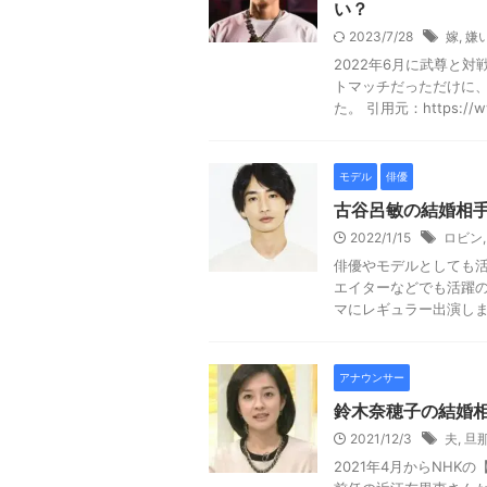
い？
2023/7/28
嫁
,
嫌
2022年6月に武尊と
トマッチだっただけに
た。 引用元：https://ww
モデル
俳優
古谷呂敏の結婚相
2022/1/15
ロビン
俳優やモデルとしても
エイターなどでも活躍の
マにレギュラー出演します
アナウンサー
鈴木奈穂子の結婚相
2021/12/3
夫
,
旦
2021年4月からNH