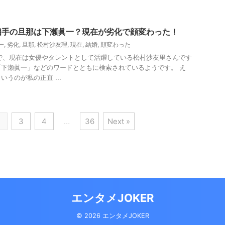
相手の旦那は下瀬眞一？現在が劣化で顔変わった！
一
,
劣化
,
旦那
,
松村沙友理
,
現在
,
結婚
,
顔変わった
で、現在は女優やタレントとして活躍している松村沙友里さんです
下瀬眞一」などのワードとともに検索されているようです。 え
うのが私の正直 ...
2
3
4
…
36
Next »
エンタメJOKER
© 2026 エンタメJOKER