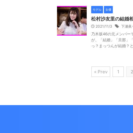
モデル
女優
松村沙友里の結婚
2021/11/3
下瀬眞
乃木坂46の元メンバー
が、「結婚」「旦那」「
っ？まっつんが結婚？とい
« Prev
1