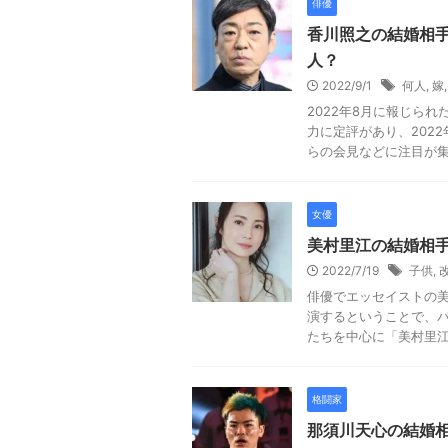
俳優
香川照之の結婚相
人？
2022/9/1
何人
,
嫁
2022年8月に報じら
力に定評があり、202
らの会見などに注目が集ま
女優
美村里江の結婚相
2022/7/19
子供
,
俳優でエッセイストの美
演するということで、
たちを中心に「美村里江」
格闘家
那須川天心の結婚