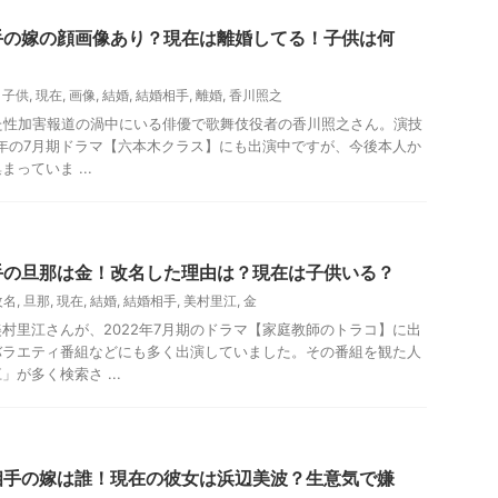
手の嫁の顔画像あり？現在は離婚してる！子供は何
,
子供
,
現在
,
画像
,
結婚
,
結婚相手
,
離婚
,
香川照之
れた性加害報道の渦中にいる俳優で歌舞伎役者の香川照之さん。演技
2年の7月期ドラマ【六本木クラス】にも出演中ですが、今後本人か
っていま ...
手の旦那は金！改名した理由は？現在は子供いる？
改名
,
旦那
,
現在
,
結婚
,
結婚相手
,
美村里江
,
金
村里江さんが、2022年7月期のドラマ【家庭教師のトラコ】に出
バラエティ番組などにも多く出演していました。その番組を観た人
が多く検索さ ...
相手の嫁は誰！現在の彼女は浜辺美波？生意気で嫌