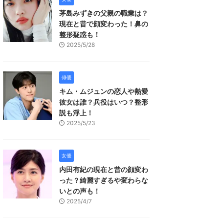
茅島みずきの父親の職業は？
現在と昔で顔変わった！鼻の
整形疑惑も！
2025/5/28
俳優
キム・ムジュンの恋人や熱愛
彼女は誰？兵役はいつ？整形
説も浮上！
2025/5/23
女優
内田有紀の現在と昔の顔変わ
った？綺麗すぎるや変わらな
いとの声も！
2025/4/7