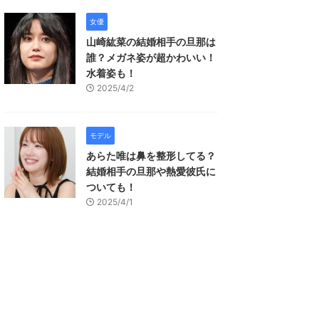
女優
山崎紘菜の結婚相手の旦那は
誰？メガネ姿が超かわいい！
水着姿も！
2025/4/2
モデル
あらた唯は鼻を整形してる？
結婚相手の旦那や熱愛彼氏に
ついても！
2025/4/1